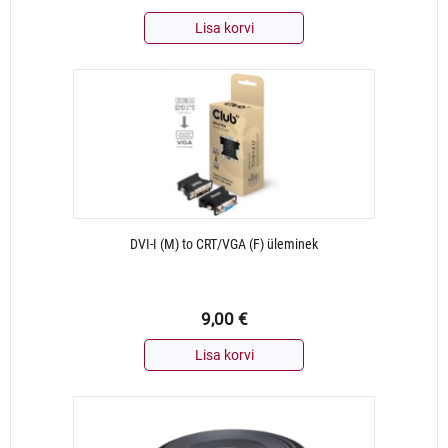
Lisa korvi
DVI-I (M) to CRT/VGA (F) üleminek
9,00
€
Lisa korvi