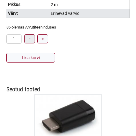
Pikkus:
2 m
Värv:
Erinevad värvid
86 olemas Arvutiteeninduses
Võrgukaabel
-
+
CAT5e
2m
kogus
Lisa korvi
Seotud tooted