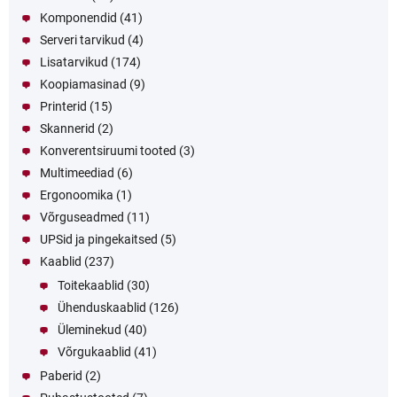
Komponendid
(41)
Serveri tarvikud
(4)
Lisatarvikud
(174)
Koopiamasinad
(9)
Printerid
(15)
Skannerid
(2)
Konverentsiruumi tooted
(3)
Multimeediad
(6)
Ergonoomika
(1)
Võrguseadmed
(11)
UPSid ja pingekaitsed
(5)
Kaablid
(237)
Toitekaablid
(30)
Ühenduskaablid
(126)
Üleminekud
(40)
Võrgukaablid
(41)
Paberid
(2)