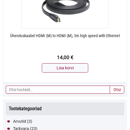
Ühenduskaabel HDMI (M) to HDMI (M), 3m high speed with Ethernet
14,00
€
Lisa korvi
Otsi:
Otsi
Tootekategooriad
Arvutid
(3)
Tarkvara
(23)