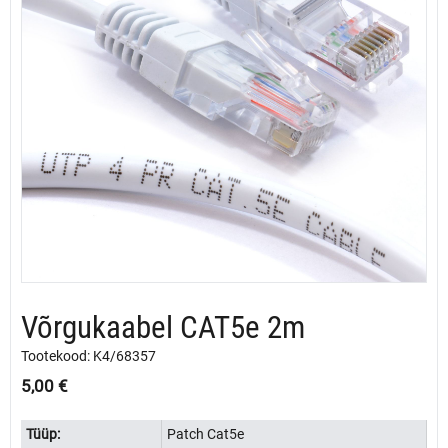
Võrgukaabel CAT5e 2m
Tootekood: K4/68357
5,00
€
Tüüp:
Patch Cat5e