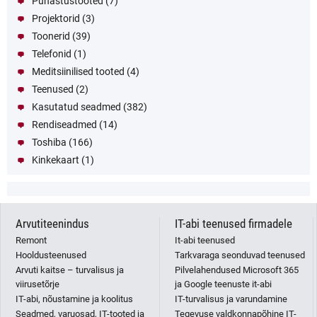
Puhastustooted
(7)
Projektorid
(3)
Toonerid
(39)
Telefonid
(1)
Meditsiinilised tooted
(4)
Teenused
(2)
Kasutatud seadmed
(382)
Rendiseadmed
(14)
Toshiba
(166)
Kinkekaart
(1)
Arvutiteenindus
IT-abi teenused firmadele
Remont
It-abi teenused
Hooldusteenused
Tarkvaraga seonduvad teenused
Arvuti kaitse – turvalisus ja
Pilvelahendused Microsoft 365
viirusetõrje
ja Google teenuste it-abi
IT-abi, nõustamine ja koolitus
IT-turvalisus ja varundamine
Seadmed, varuosad, IT-tooted ja
Tegevuse valdkonnapõhine IT-