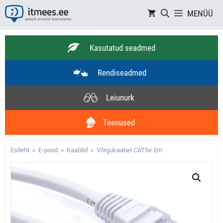
Skip
MENÜÜ
to
content
Kasutatud seadmed
Rendiseadmed
Leiunurk
Teenused
Esileht
»
E-pood
»
Kaablid
» Võrgukaabel CAT5e 2m