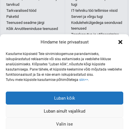
tarvikud
tugi
Tarkvaralised tööd
IT-tehniku töö tellimise viisid
Paketid
Serveri ja võrgu tugi
Teenused seadme järgi
Kodulehekülgedega seonduvad
teenused
Kõik Arvutiteeninduse teenused
Taaskasutus ja utiliseerimine
IT-abi paketid
Hindame teie privaatsust
Püsikliendi IT-osakonna teenus
AI teenused
Kasutame küpsiseid Teie sirvimiskogemuse parandamiseks,
Kõik IT-abi teenused
isikupärastatud reklaamide või sisu esitamiseks ja veebilehe liikluse
analüüsimiseks. Klõpsates "Luban kõik", nõustute kõigi küpsiste
kasutamisega. Pane tähele, et küpsiste keelamine võib mõjutada veebilehe
funktsionaalsust ja Sa ei näe enam isikupärastatud sisu.
Printerid ja koopiamasinad
ITmees Eesti OÜ
Tutvu meie küpsiste kasutamise põhimõtetega
siin>>
.
E-pood
+372 682 8880
+372 5330 0006
IT-abi spikker
itmees@itmees.ee
Luban kõik
Firmast
Mustamäe tee 5, 10616 Tallinn
Kontakt
Luban ainult vajalikud
Ostu-ja tarnetingimused
Lisa korvi
Valin ise
5,00
€