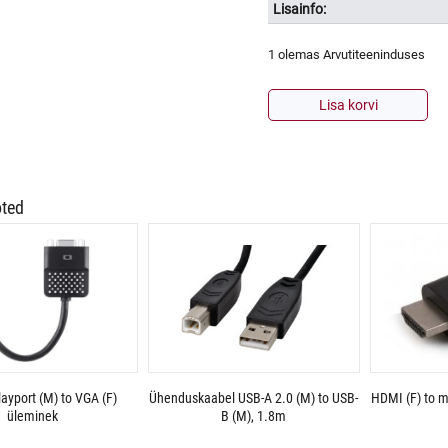
Lisainfo:
1 olemas Arvutiteeninduses
Ühenduskaabel
Lisa korvi
Displayport
(M)
to
Displayport
(M)
oted
gold
plated,
3m
kogus
layport (M) to VGA (F)
Ühenduskaabel USB-A 2.0 (M) to USB-
HDMI (F) to 
üleminek
B (M), 1.8m