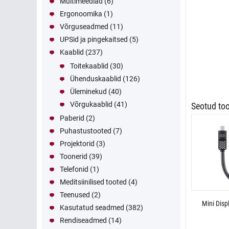
Multimeediad
(6)
Ergonoomika
(1)
Võrguseadmed
(11)
UPSid ja pingekaitsed
(5)
Kaablid
(237)
Toitekaablid
(30)
Ühenduskaablid
(126)
Üleminekud
(40)
Võrgukaablid
(41)
Seotud to
Paberid
(2)
Puhastustooted
(7)
Projektorid
(3)
Toonerid
(39)
Telefonid
(1)
Meditsiinilised tooted
(4)
Teenused
(2)
Mini Disp
Kasutatud seadmed
(382)
Rendiseadmed
(14)