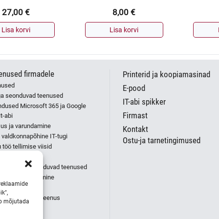
27,00
€
8,00
€
Lisa korvi
Lisa korvi
eenused firmadele
Printerid ja koopiamasinad
enused
E-pood
ga seonduvad teenused
IT-abi spikker
ndused Microsoft 365 ja Google
Firmast
t-abi
isus ja varundamine
Kontakt
valdkonnapõhine IT-tugi
Ostu-ja tarnetingimused
 töö tellimise viisid
 võrgu tugi
külgedega seonduvad teenused
us ja utiliseerimine
reklaamide
etid
ik",
di IT-osakonna teenus
ib mõjutada
sed
bi teenused