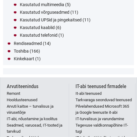
Kasutatud multimeedia
(5)
Kasutatud võrguseadmed
(11)
Kasutatud UPSid ja pingekaitsed
(11)
Kasutatud kaablid
(6)
Kasutatud telefonid
(1)
Rendiseadmed
(14)
Toshiba
(166)
Kinkekaart
(1)
Arvutiteenindus
IT-abi teenused firmadele
Remont
It-abi teenused
Hooldusteenused
Tarkvaraga seonduvad teenused
Arvuti kaitse – turvalisus ja
Pilvelahendused Microsoft 365
viirusetõrje
ja Google teenuste it-abi
IT-abi, nõustamine ja koolitus
IT-turvalisus ja varundamine
Seadmed, varuosad, IT-tooted ja
Tegevuse valdkonnapõhine IT-
tarvikud
tugi