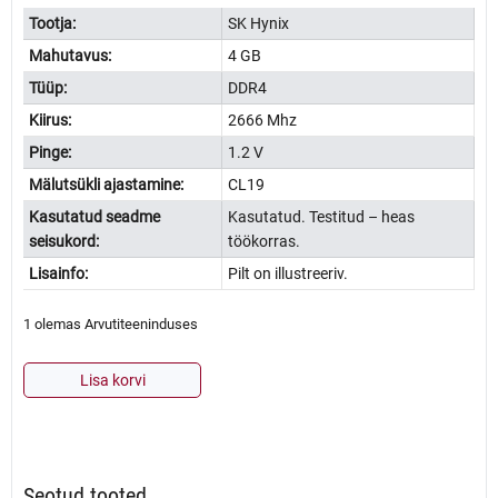
Tootja:
SK Hynix
Mahutavus:
4 GB
Tüüp:
DDR4
Kiirus:
2666 Mhz
Pinge:
1.2 V
Mälutsükli ajastamine:
CL19
Kasutatud seadme
Kasutatud. Testitud – heas
seisukord:
töökorras.
Lisainfo:
Pilt on illustreeriv.
1 olemas Arvutiteeninduses
Sülearvuti
Lisa korvi
mälu
SK
Hynix
4GB
2666MHz
Seotud tooted