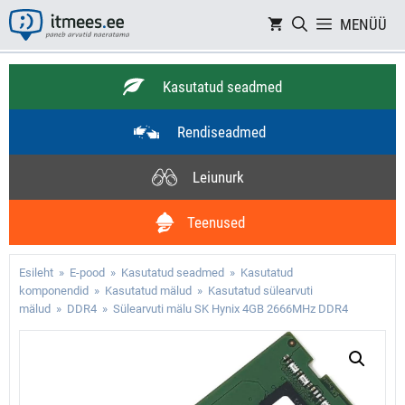
Skip
MENÜÜ
to
content
Kasutatud seadmed
Rendiseadmed
Leiunurk
Teenused
Esileht
»
E-pood
»
Kasutatud seadmed
»
Kasutatud
komponendid
»
Kasutatud mälud
»
Kasutatud sülearvuti
mälud
»
DDR4
» Sülearvuti mälu SK Hynix 4GB 2666MHz DDR4