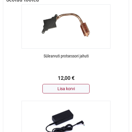
DDR4
kogus
Sülearvuti protsessori jahuti
12,00
€
Lisa korvi