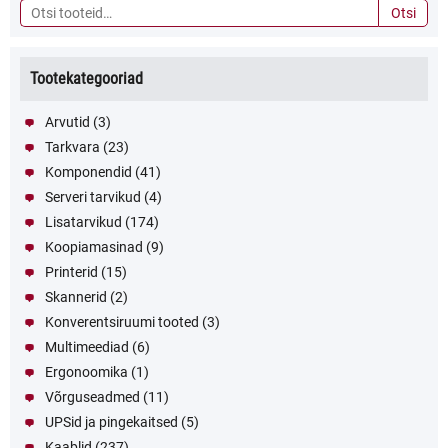
Otsi:
Otsi
Tootekategooriad
Arvutid
(3)
Tarkvara
(23)
Komponendid
(41)
Serveri tarvikud
(4)
Lisatarvikud
(174)
Koopiamasinad
(9)
Printerid
(15)
Skannerid
(2)
Konverentsiruumi tooted
(3)
Multimeediad
(6)
Ergonoomika
(1)
Võrguseadmed
(11)
UPSid ja pingekaitsed
(5)
Kaablid
(237)