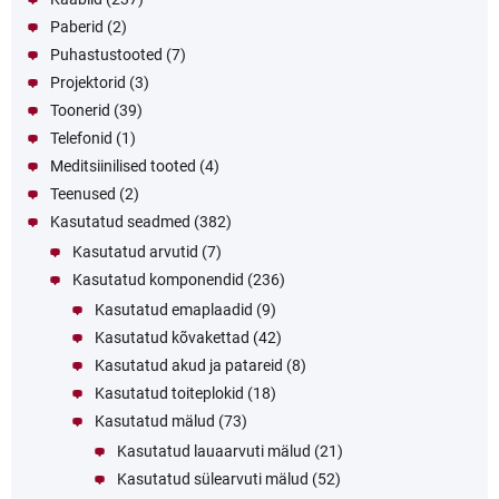
Paberid
(2)
Puhastustooted
(7)
Projektorid
(3)
Toonerid
(39)
Telefonid
(1)
Meditsiinilised tooted
(4)
Teenused
(2)
Kasutatud seadmed
(382)
Kasutatud arvutid
(7)
Kasutatud komponendid
(236)
Kasutatud emaplaadid
(9)
Kasutatud kõvakettad
(42)
Kasutatud akud ja patareid
(8)
Kasutatud toiteplokid
(18)
Kasutatud mälud
(73)
Kasutatud lauaarvuti mälud
(21)
Kasutatud sülearvuti mälud
(52)