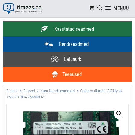
Skip
MENÜÜ
to
content
Kasutatud seadmed
Rendiseadmed
Leiunurk
Teenused
Esileht
»
E-pood
»
Kasutatud seadmed
» Sülearvuti mälu SK Hynix
16GB DDR4 2666MHz