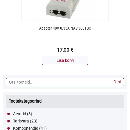
Adapter 48V 0.35A NAS 3001GC
17,00
€
Lisa korvi
Otsi:
Otsi
Tootekategooriad
Arvutid
(3)
Tarkvara
(23)
Komponendid
(41)