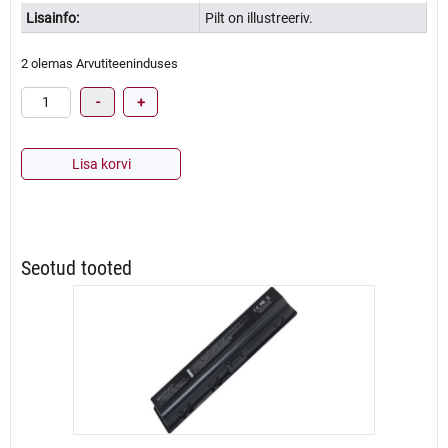
Lisainfo:
Pilt on illustreeriv.
2 olemas Arvutiteeninduses
Sülearvuti
-
+
mälu
SK
Hynix
Lisa korvi
16GB
DDR4
2666MHz
kogus
Seotud tooted