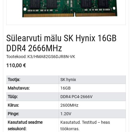
Sülearvuti mälu SK Hynix 16GB
DDR4 2666MHz
Tootekood: K3/HMA82GS6DJR8N-VK
110,00
€
Tootja:
SK hynix
Mahutavus:
16GB
Tüüp:
DDR4 PC4-2666V
Kiirus:
2600MHz
Pinge:
1.20V
Kasutatud seadme
Kasutatud. Testitud – heas
seisukord:
töökorras.