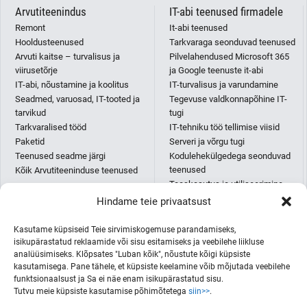
Arvutiteenindus
IT-abi teenused firmadele
Remont
It-abi teenused
Hooldusteenused
Tarkvaraga seonduvad teenused
Arvuti kaitse – turvalisus ja
Pilvelahendused Microsoft 365
viirusetõrje
ja Google teenuste it-abi
IT-abi, nõustamine ja koolitus
IT-turvalisus ja varundamine
Seadmed, varuosad, IT-tooted ja
Tegevuse valdkonnapõhine IT-
tarvikud
tugi
Tarkvaralised tööd
IT-tehniku töö tellimise viisid
Paketid
Serveri ja võrgu tugi
Teenused seadme järgi
Kodulehekülgedega seonduvad
teenused
Kõik Arvutiteeninduse teenused
Taaskasutus ja utiliseerimine
IT-abi paketid
Hindame teie privaatsust
Püsikliendi IT-osakonna teenus
AI teenused
Kasutame küpsiseid Teie sirvimiskogemuse parandamiseks,
Kõik IT-abi teenused
isikupärastatud reklaamide või sisu esitamiseks ja veebilehe liikluse
analüüsimiseks. Klõpsates "Luban kõik", nõustute kõigi küpsiste
kasutamisega. Pane tähele, et küpsiste keelamine võib mõjutada veebilehe
funktsionaalsust ja Sa ei näe enam isikupärastatud sisu.
Printerid ja koopiamasinad
ITmees Eesti OÜ
Tutvu meie küpsiste kasutamise põhimõtetega
siin>>
.
E-pood
+372 682 8880