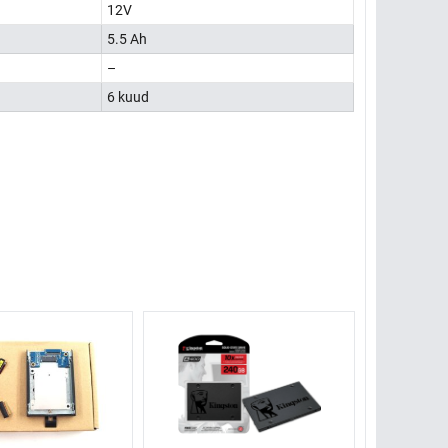
12V
5.5 Ah
–
6 kuud