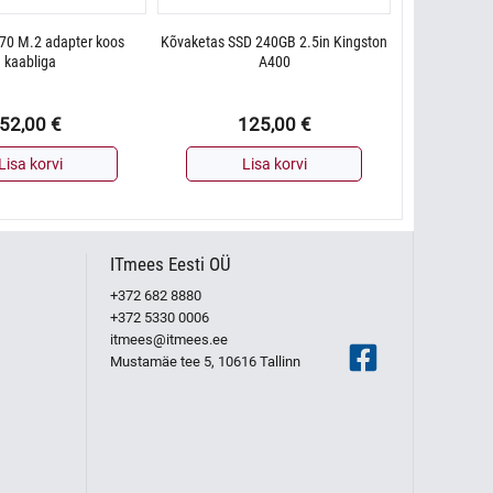
70 M.2 adapter koos
Kõvaketas SSD 240GB 2.5in Kingston
kaabliga
A400
52,00
€
125,00
€
Lisa korvi
Lisa korvi
ITmees Eesti OÜ
+372 682 8880
+372 5330 0006
itmees@itmees.ee
Mustamäe tee 5, 10616 Tallinn