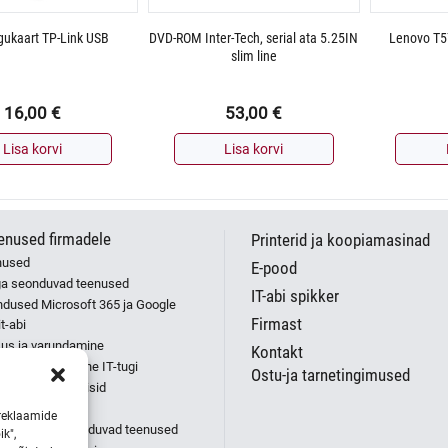
rgukaart TP-Link USB
DVD-ROM Inter-Tech, serial ata 5.25IN
Lenovo T5
slim line
16,00
€
53,00
€
Lisa korvi
Lisa korvi
eenused firmadele
Printerid ja koopiamasinad
enused
E-pood
ga seonduvad teenused
IT-abi spikker
ndused Microsoft 365 ja Google
Firmast
t-abi
isus ja varundamine
Kontakt
valdkonnapõhine IT-tugi
Ostu-ja tarnetingimused
 töö tellimise viisid
 võrgu tugi
reklaamide
külgedega seonduvad teenused
ik",