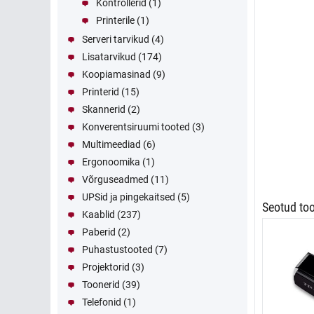
Kontrollerid
(1)
Printerile
(1)
Serveri tarvikud
(4)
Lisatarvikud
(174)
Koopiamasinad
(9)
Printerid
(15)
Skannerid
(2)
Konverentsiruumi tooted
(3)
Multimeediad
(6)
Ergonoomika
(1)
Võrguseadmed
(11)
UPSid ja pingekaitsed
(5)
Seotud to
Kaablid
(237)
Paberid
(2)
Puhastustooted
(7)
Projektorid
(3)
Toonerid
(39)
Telefonid
(1)