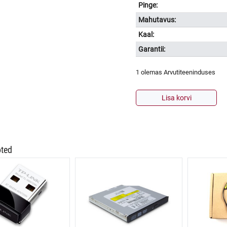
Pinge:
Mahutavus:
Kaal:
Garantii:
1 olemas Arvutiteeninduses
UPSi
Lisa korvi
aku
SSB
Battery
12V
5.5AH
oted
kogus