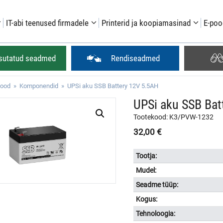
IT-abi teenused firmadele
Printerid ja koopiamasinad
E-poo
sutatud seadmed
Rendiseadmed
pood
»
Komponendid
» UPSi aku SSB Battery 12V 5.5AH
UPSi aku SSB Bat
Tootekood: K3/PVW-1232
32,00
€
Tootja:
Mudel:
Seadme tüüp:
Kogus:
Tehnoloogia: