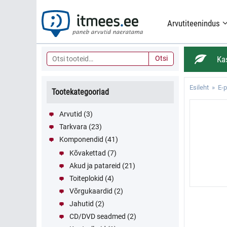
Skip
to
Arvutiteenindus
content
Otsi:
Ka
Otsi
Esileht
»
E-
Tootekategooriad
Arvutid
(3)
Tarkvara
(23)
Komponendid
(41)
Kõvakettad
(7)
Akud ja patareid
(21)
Toiteplokid
(4)
Võrgukaardid
(2)
Jahutid
(2)
CD/DVD seadmed
(2)