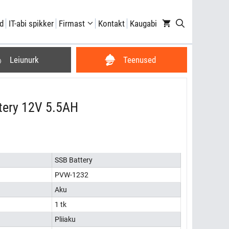
12V
5.5AH
d
IT-abi spikker
Firmast
Kontakt
Kaugabi
kogus
Teenused
Leiunurk
tery 12V 5.5AH
SSB Battery
PVW-1232
Aku
1 tk
Pliiaku