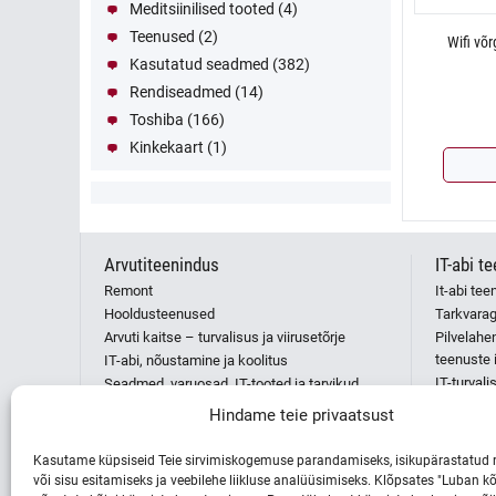
Meditsiinilised tooted
(4)
Teenused
(2)
Wifi võ
Kasutatud seadmed
(382)
Rendiseadmed
(14)
Toshiba
(166)
Kinkekaart
(1)
Arvutiteenindus
IT-abi t
Remont
It-abi te
Hooldusteenused
Tarkvara
Arvuti kaitse – turvalisus ja viirusetõrje
Pilvelahe
teenuste i
IT-abi, nõustamine ja koolitus
IT-turval
Seadmed, varuosad, IT-tooted ja tarvikud
Tegevuse 
Tarkvaralised tööd
Hindame teie privaatsust
IT-tehniku
Paketid
Serveri ja
Teenused seadme järgi
Kasutame küpsiseid Teie sirvimiskogemuse parandamiseks, isikupärastatud 
Kodulehe
Kõik Arvutiteeninduse teenused
või sisu esitamiseks ja veebilehe liikluse analüüsimiseks. Klõpsates "Luban kõ