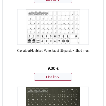
Klaviatuurikleebised Vene, taust läbipaistev tähed must
9,00
€
Lisa korvi