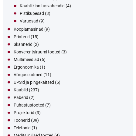
Kaabli kinnitusvahendid
(4)
Pistikupesad
(3)
Varuosad
(9)
Koopiamasinad
(9)
Printerid
(15)
Skannerid
(2)
Konverentsiruumi tooted
(3)
Multimeediad
(6)
Ergonoomika
(1)
Võrguseadmed
(11)
UPSid ja pingekaitsed
(5)
Kaablid
(237)
Paberid
(2)
Puhastustooted
(7)
Projektorid
(3)
Toonerid
(39)
Telefonid
(1)
Meditsiinilised tooted
(4)