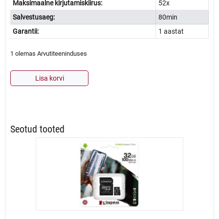
Maksimaalne kirjutamiskiirus:
52x
Salvestusaeg:
80min
Garantii:
1 aastat
1 olemas Arvutiteeninduses
CD-
Lisa korvi
R
Verbatim
80/700MB
25tk
torn
Seotud tooted
kogus