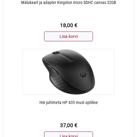
Mälukaart ja adapter Kingston micro SDHC canvas 32GB
18,00
€
Lisa korvi
Hiir juhtmeta HP 435 must optiline
37,00
€
Lisa korvi