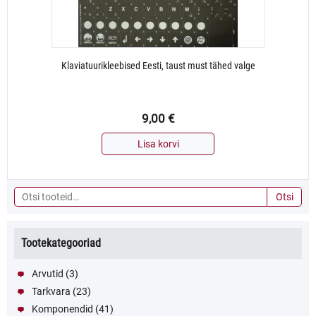
Klaviatuurikleebised Eesti, taust must tähed valge
9,00
€
Lisa korvi
Otsi:
Otsi
Tootekategooriad
Arvutid
(3)
Tarkvara
(23)
Komponendid
(41)