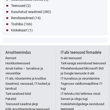
Teenused
(2)
Kasutatud seadmed
(382)
Rendiseadmed
(14)
Toshiba
(166)
Kinkekaart
(1)
Arvutiteenindus
IT-abi teenused firmadele
Remont
It-abi teenused
Hooldusteenused
Tarkvaraga seonduvad teenused
Arvuti kaitse – turvalisus ja
Pilvelahendused Microsoft 365
viirusetõrje
ja Google teenuste it-abi
IT-abi, nõustamine ja koolitus
IT-turvalisus ja varundamine
Seadmed, varuosad, IT-tooted ja
Tegevuse valdkonnapõhine IT-
tarvikud
tugi
Tarkvaralised tööd
IT-tehniku töö tellimise viisid
Paketid
Serveri ja võrgu tugi
Teenused seadme järgi
Kodulehekülgedega seonduvad
teenused
Kõik Arvutiteeninduse teenused