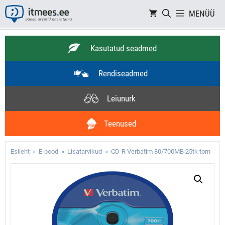
Skip
MENÜÜ
to
content
Kasutatud seadmed
Rendiseadmed
Leiunurk
Teenused
Esileht
»
E-pood
»
Lisatarvikud
» CD-R Verbatim 80/700MB 25tk torn