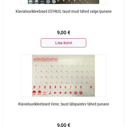
Klaviatuurikleebised EST-RUS, taust must tähed valge/punane
9,00
€
Lisa korvi
Klaviatuurikleebised Vene, taust läbipaistev tähed punane
9,00
€