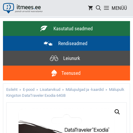
Skip
MENÜÜ
to
content
Kasutatud seadmed
Rendiseadmed
Leiunurk
Teenused
Esileht
»
E-pood
»
Lisatarvikud
»
Mälupulgad ja -kaardid
» Mälupulk
Kingston DataTraveler Exodia 64GB