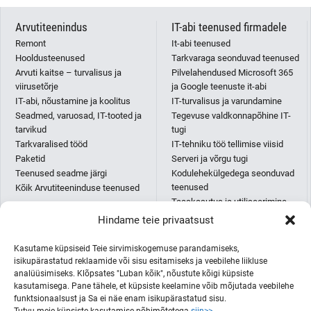
Arvutiteenindus
IT-abi teenused firmadele
Remont
It-abi teenused
Hooldusteenused
Tarkvaraga seonduvad teenused
Arvuti kaitse – turvalisus ja
Pilvelahendused Microsoft 365
viirusetõrje
ja Google teenuste it-abi
IT-abi, nõustamine ja koolitus
IT-turvalisus ja varundamine
Seadmed, varuosad, IT-tooted ja
Tegevuse valdkonnapõhine IT-
tarvikud
tugi
Tarkvaralised tööd
IT-tehniku töö tellimise viisid
Paketid
Serveri ja võrgu tugi
Teenused seadme järgi
Kodulehekülgedega seonduvad
teenused
Kõik Arvutiteeninduse teenused
Taaskasutus ja utiliseerimine
IT-abi paketid
Hindame teie privaatsust
Püsikliendi IT-osakonna teenus
AI teenused
Kasutame küpsiseid Teie sirvimiskogemuse parandamiseks,
Kõik IT-abi teenused
isikupärastatud reklaamide või sisu esitamiseks ja veebilehe liikluse
analüüsimiseks. Klõpsates "Luban kõik", nõustute kõigi küpsiste
kasutamisega. Pane tähele, et küpsiste keelamine võib mõjutada veebilehe
funktsionaalsust ja Sa ei näe enam isikupärastatud sisu.
Printerid ja koopiamasinad
ITmees Eesti OÜ