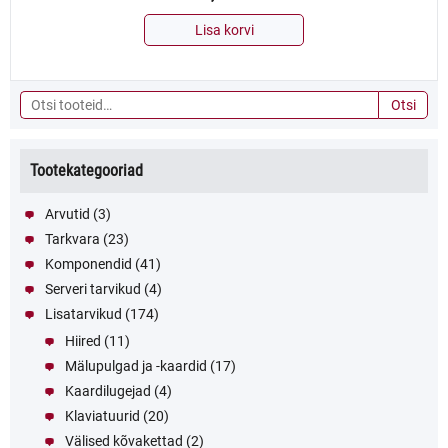
Lisa korvi
Otsi:
Otsi
Tootekategooriad
Arvutid
(3)
Tarkvara
(23)
Komponendid
(41)
Serveri tarvikud
(4)
Lisatarvikud
(174)
Hiired
(11)
Mälupulgad ja -kaardid
(17)
Kaardilugejad
(4)
Klaviatuurid
(20)
Välised kõvakettad
(2)