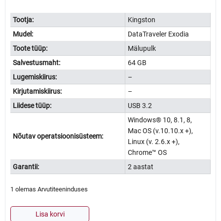
Tootja:
Kingston
Mudel:
DataTraveler Exodia
Toote tüüp:
Mälupulk
Salvestusmaht:
64 GB
Lugemiskiirus:
–
Kirjutamiskiirus:
–
Liidese tüüp:
USB 3.2
Windows® 10, 8.1, 8,
Mac OS (v.10.10.x +),
Nõutav operatsioonisüsteem:
Linux (v. 2.6.x +),
Chrome™ OS
Garantii:
2 aastat
1 olemas Arvutiteeninduses
Mälupulk
Lisa korvi
Kingston