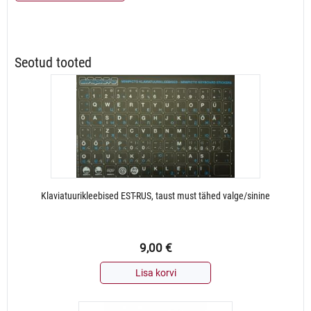
DataTraveler
Exodia
64GB
kogus
Seotud tooted
Klaviatuurikleebised EST-RUS, taust must tähed valge/sinine
9,00
€
Lisa korvi