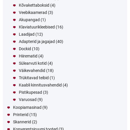
Kõvakettaboksid
(4)
Veebikaamerad
(3)
Akupangad
(1)
Klaviatuurikleebised
(16)
Laadijad
(12)
Adapterid ja jagajad
(40)
Dockid
(10)
Hiirematid
(4)
Sülearvuti kotid
(4)
Väikevahendid
(18)
Trükitavad teibid
(1)
Kaabli kinnitusvahendid
(4)
Pistikupesad
(3)
Varuosad
(9)
Koopiamasinad
(9)
Printerid
(15)
Skannerid
(2)
Konverentsiruumi tooted
(3)