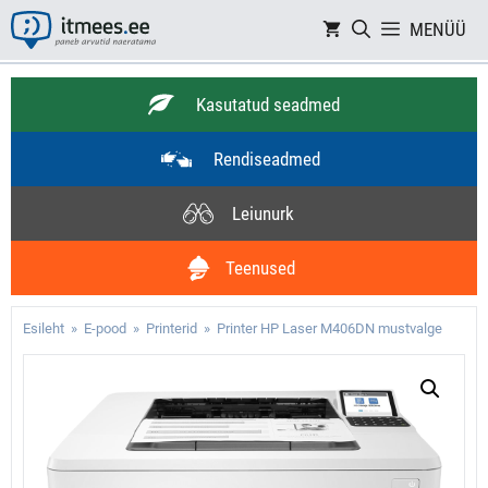
Skip
MENÜÜ
to
content
Kasutatud seadmed
Rendiseadmed
Leiunurk
Teenused
Esileht
»
E-pood
»
Printerid
» Printer HP Laser M406DN mustvalge