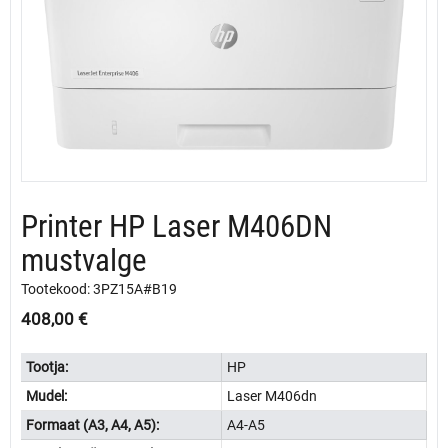
Printer HP Laser M406DN
mustvalge
Tootekood: 3PZ15A#B19
408,00
€
Tootja:
HP
Mudel:
Laser M406dn
Formaat (A3, A4, A5):
A4-A5