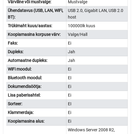
Värviline või mustvalge:
Mustvalge
Ühendatavus (USB, LAN, WiFi,
USB 2.0, Gigabit LAN, USB 2.0
BT):
host
Trükimaht kuus/aastas:
100000lk kuus
Koopiamasina korpuse värv:
Valge/Hall
Faks:
Ei
Dupleks:
Jah
Automaatne dupleks:
Jah
WiFi moodul:
Ei
Bluetooth moodul:
EI
Dokumendisöötja:
Ei
Lisa paberisahtel:
Ei
Sorteer:
EI
Klammerdaja:
Ei
Koopiamasina alus:
Ei
Windows Server 2008 R2,