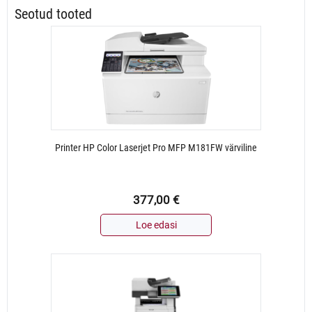
Seotud tooted
Printer HP Color Laserjet Pro MFP M181FW värviline
377,00
€
Loe edasi