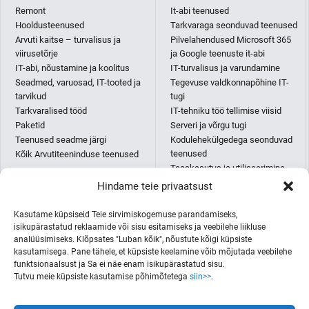
Remont
It-abi teenused
Hooldusteenused
Tarkvaraga seonduvad teenused
Arvuti kaitse – turvalisus ja
Pilvelahendused Microsoft 365
viirusetõrje
ja Google teenuste it-abi
IT-abi, nõustamine ja koolitus
IT-turvalisus ja varundamine
Seadmed, varuosad, IT-tooted ja
Tegevuse valdkonnapõhine IT-
tarvikud
tugi
Tarkvaralised tööd
IT-tehniku töö tellimise viisid
Paketid
Serveri ja võrgu tugi
Teenused seadme järgi
Kodulehekülgedega seonduvad
teenused
Kõik Arvutiteeninduse teenused
Taaskasutus ja utiliseerimine
IT-abi paketid
Hindame teie privaatsust
Püsikliendi IT-osakonna teenus
AI teenused
Kasutame küpsiseid Teie sirvimiskogemuse parandamiseks,
Kõik IT-abi teenused
isikupärastatud reklaamide või sisu esitamiseks ja veebilehe liikluse
analüüsimiseks. Klõpsates "Luban kõik", nõustute kõigi küpsiste
kasutamisega. Pane tähele, et küpsiste keelamine võib mõjutada veebilehe
funktsionaalsust ja Sa ei näe enam isikupärastatud sisu.
Printerid ja koopiamasinad
ITmees Eesti OÜ
Tutvu meie küpsiste kasutamise põhimõtetega
siin>>
.
E-pood
+372 682 8880
+372 5330 0006
IT-abi spikker