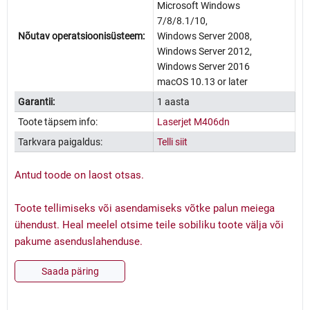
Microsoft Windows
7/8/8.1/10,
Nõutav operatsioonisüsteem:
Windows Server 2008,
Windows Server 2012,
Windows Server 2016
macOS 10.13 or later
Garantii:
1 aasta
Toote täpsem info:
Laserjet M406dn
Tarkvara paigaldus:
Telli siit
Antud toode on laost otsas.
Toote tellimiseks või asendamiseks võtke palun meiega
ühendust. Heal meelel otsime teile sobiliku toote välja või
pakume asenduslahenduse.
Saada päring