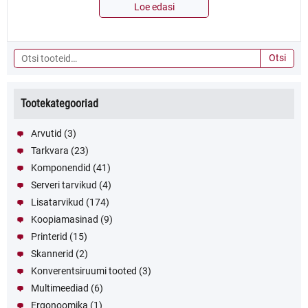
Loe edasi
Otsi:
Otsi
Tootekategooriad
Arvutid
(3)
Tarkvara
(23)
Komponendid
(41)
Serveri tarvikud
(4)
Lisatarvikud
(174)
Koopiamasinad
(9)
Printerid
(15)
Skannerid
(2)
Konverentsiruumi tooted
(3)
Multimeediad
(6)
Ergonoomika
(1)