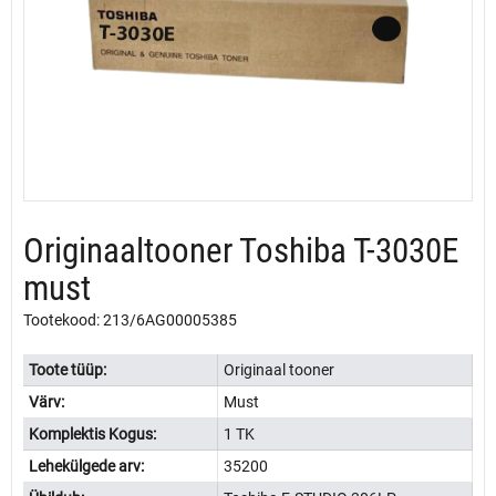
Originaaltooner Toshiba T-3030E
must
Tootekood: 213/6AG00005385
Toote tüüp:
Originaal tooner
Värv:
Must
Komplektis Kogus:
1 TK
Lehekülgede arv:
35200