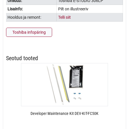
Ühildub:
Toshiba E-STUDIO 306LP
Lisainfo:
Pilt on illustreeriv
Hooldus ja remont:
Telli siit
Toshiba infopäring
Seotud tooted
Developer Maintenance Kit DEV-KIT-FC50K