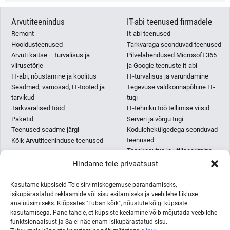
Arvutiteenindus
IT-abi teenused firmadele
Remont
It-abi teenused
Hooldusteenused
Tarkvaraga seonduvad teenused
Arvuti kaitse – turvalisus ja
Pilvelahendused Microsoft 365
viirusetõrje
ja Google teenuste it-abi
IT-abi, nõustamine ja koolitus
IT-turvalisus ja varundamine
Seadmed, varuosad, IT-tooted ja
Tegevuse valdkonnapõhine IT-
tarvikud
tugi
Tarkvaralised tööd
IT-tehniku töö tellimise viisid
Paketid
Serveri ja võrgu tugi
Teenused seadme järgi
Kodulehekülgedega seonduvad
teenused
Kõik Arvutiteeninduse teenused
Taaskasutus ja utiliseerimine
IT-abi paketid
Hindame teie privaatsust
Püsikliendi IT-osakonna teenus
AI teenused
Kasutame küpsiseid Teie sirvimiskogemuse parandamiseks,
Kõik IT-abi teenused
isikupärastatud reklaamide või sisu esitamiseks ja veebilehe liikluse
analüüsimiseks. Klõpsates "Luban kõik", nõustute kõigi küpsiste
kasutamisega. Pane tähele, et küpsiste keelamine võib mõjutada veebilehe
funktsionaalsust ja Sa ei näe enam isikupärastatud sisu.
Printerid ja koopiamasinad
ITmees Eesti OÜ