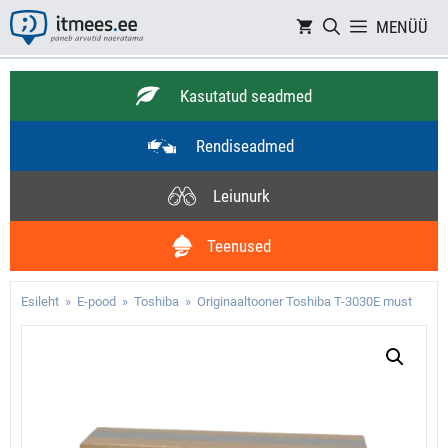
Skip
MENÜÜ
to
content
Kasutatud seadmed
Rendiseadmed
Leiunurk
Teenused
Esileht
»
E-pood
»
Toshiba
» Originaaltooner Toshiba T-3030E must